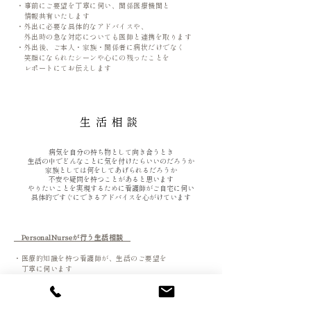
・事前にご要望を丁寧に伺い、関係医療機関と
情報共有いたします
・外出に必要な具体的なアドバイスや、
外出時の急な対応についても医師と連携を取ります
・外出後、ご本人・家族・関係者に病状だけでなく
笑顔になられたシーンや心にの残ったことを
レポートにてお伝えします
生活
相談
病気を自分の持ち物として向き合うとき
生活の中でどんなことに
気を付けたらいいのだろうか
​家族としては何をしてあげられるだろうか
​不安や疑問を持つことがあると思います
やりたいことを実現するために
​看護師がご自宅に伺い
具体的ですぐにできるアドバイスを心がけています
PersonalNurseが行う生活相談
・医療的知識を持つ看護師が、生活のご要望
を
丁寧に伺います
・必要時は関係機関等と情報共有いたします
・生活に必要な情報は
実践を交えながら具体的に
提供
いたします
・終了時には「パーソナル・カード
​」をお渡しします