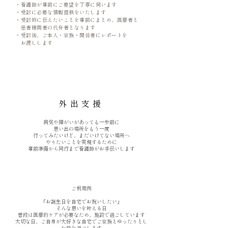
・看護師が事前にご要望を丁寧に伺います
・受診に必要な情報提供をいたします
・受診時に伝えたいことを事前にまとめ、医療者と
患者様両者の代弁者となります
・受診後、ご本人・家族・関係者にレポートを
お渡しします
外出
支援
病気や障がいがあっても一歩前に
思い出の場所をもう一度
行ってみたいけど、まだいけてない場所へ
やりたいことを実現するために
事前準備から同行まで
看護師がお手伝いします
ご利用例
「お誕生日を自宅でお祝いしたい」
そんな思いを叶える日
普段は医療的ケアが必要なため、施設で過ごしています
大切な日、ご自身が大好きな
自宅でご家族とゆったりとし