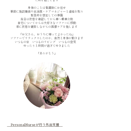
た時を過ごします
身体のことは看護師にお任せ
事前に施設職員や主治医・ケアマネジャーと連絡を取り
緊急時を想定しての準備
当日は状態を確認してから車へ乗車介助
自宅についてからは大好きなソファーに移動
常に状態を観察しながらの医療ケアを施します
「お父さん、おうちに帰ってよかったね」
ソファーでリラックスしたのか、自然と身体が動きます
いつもの家 いつものリビング いつもの空気
ゆったりと時間が過ぎてゆきました
「ありがとう」
PersonalNurseが行う外出支援