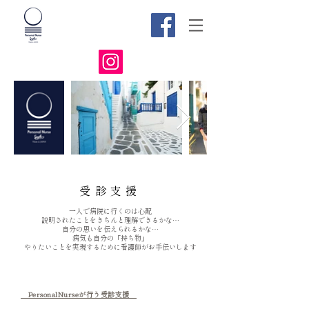
受診
支援
一人で病院に行くのは心配
説明されたことをきちんと理解できるかな…
自分の思いを伝えられるかな…
病気も自分の「持ち物」
やりたいことを実現するために
​看護師がお手伝いします
PersonalNurseが行う受診支援