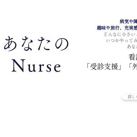
病気や
趣味や旅行、充実
どんなに小さい
いつかやって
あな
看
「受診支援」「
詳し