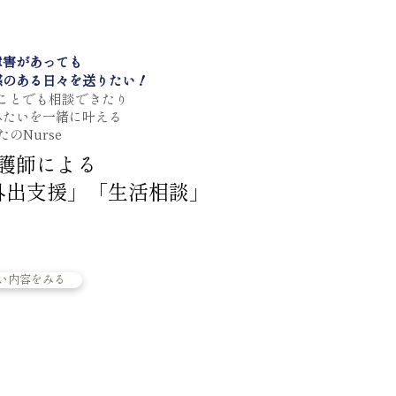
障害があっても
感のある日々を送りたい！
ことでも相談できたり
みたいを一緒に叶える
たのNurse
護師による
外出支援」「生活相談」
い内容をみる