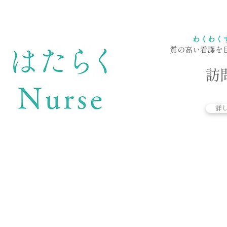
わくわく
質の高い看護を
​
詳