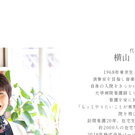
代
横山
1968年東京
演奏家を目指し
音楽
自身の入院を
きっか
大学病院
看護師と
看護を家に
「もっとやりたいことが実
院を
飛
訪問看護20年、在宅
​約2000人の在