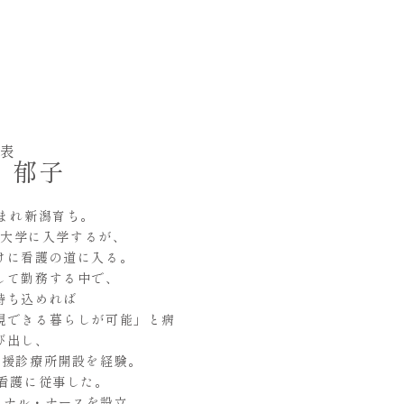
表
 郁子
生まれ新潟育ち。
大学に入学する
が、
けに看護の道に入る。
して勤務する中で、
持ち込めれば
現できる暮らしが可能」と病
び出し、
支援診療所開設を経験。
宅看護に従事した。