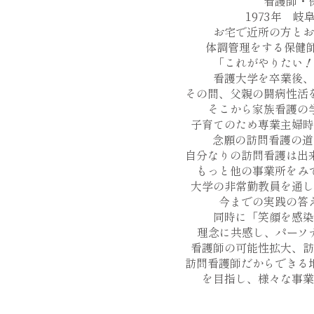
看護師・
1973年 岐
お宅で近所の方とお
体調管理をする保健師
「これがやりたい！
看護大学を卒業後、
その間、父親の闘病性活
そこから家族看護の
子育てのため専業主婦時
念願の訪問看護の道
自分なりの訪問看護は出
もっと他の事業所をみ
大学の非常勤教員を通し
今までの実践の答
同時に「笑顔を感染
理念に共感し、パーソ
看護師の可能性拡大、訪
訪問看護師だからできる
を目指し、様々な事業