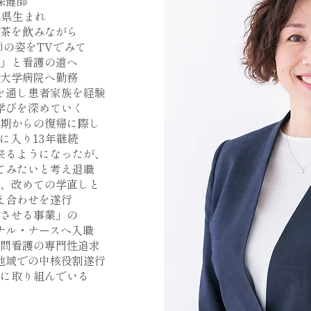
保健師
阜県生まれ
茶を飲みながら
の姿をTVでみて
」と看護の道へ
大学病院へ勤務
を通し患者家族を経験
学びを深めていく
期からの復帰に際し
に入り13年継続
来るようになったが、
てみたいと考え退職
、改めての学直しと
え合わせを遂行
させる事業」の
ナル・ナースへ入職
問看護の専門性追求
地域での中核役割遂行
に取り組んでいる